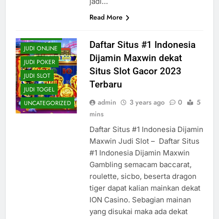
jadi…
Read More
JUDI BOLA
JUDI CASINO
Daftar Situs #1 Indonesia
JUDI ONLINE
Dijamin Maxwin dekat
JUDI POKER
Situs Slot Gacor 2023
JUDI SLOT
Terbaru
JUDI TOGEL
admin
3 years ago
0
5
UNCATEGORIZED
mins
Daftar Situs #1 Indonesia Dijamin
Maxwin Judi Slot – Daftar Situs
#1 Indonesia Dijamin Maxwin
Gambling semacam baccarat,
roulette, sicbo, beserta dragon
tiger dapat kalian mainkan dekat
ION Casino. Sebagian mainan
yang disukai maka ada dekat