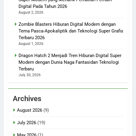
Digital Pada Tahun 2026
August 2, 2026
Zombie Blasters Hiburan Digital Modern dengan
Tema Pasca-Apokaliptik dan Teknologi Super Grafis
Terbaru 2026
August 1, 2026
Dragon Hatch 2 Menjadi Tren Hiburan Digital Super
Modern dengan Dunia Naga Fantasidan Teknologi
Terbaru
July 30, 2026
Archives
August 2026
(9)
July 2026
(19)
May 2026
(1)