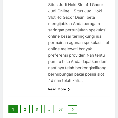
Situs Judi Hoki Slot 4d Gacor
Judi Online – Situs Judi Hoki
Slot 4d Gacor Disini beta
mengijabkan Anda beragam
saringan pertunjukan spekulasi
online besar terlingkungi jua
permainan agunan spekulasi slot
online melewati banyak
preferensi provider. Nah tentu
pun itu bisa Anda dapatkan demi
nantinya telah berkongkalikong
berhubungan pakai posisi slot
4d nan telah kafi…
Read More
1
2
3
…
57