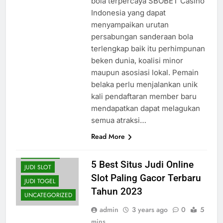
bola terpercaya SBOBET Casino
Indonesia yang dapat
menyampaikan urutan
persabungan sanderaan bola
terlengkap baik itu perhimpunan
beken dunia, koalisi minor
maupun asosiasi lokal. Pemain
belaka perlu menjalankan unik
kali pendaftaran member baru
mendapatkan dapat melagukan
JUDI BOLA
semua atraksi…
JUDI CASINO
Read More
JUDI ONLINE
JUDI POKER
5 Best Situs Judi Online
JUDI SLOT
Slot Paling Gacor Terbaru
JUDI TOGEL
Tahun 2023
UNCATEGORIZED
admin
3 years ago
0
5
mins