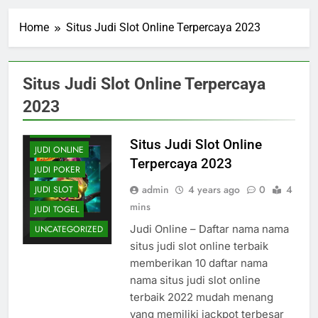
Home
Situs Judi Slot Online Terpercaya 2023
Situs Judi Slot Online Terpercaya
2023
JUDI BOLA
JUDI CASINO
Situs Judi Slot Online
JUDI ONLINE
Terpercaya 2023
JUDI POKER
admin
4 years ago
0
4
JUDI SLOT
mins
JUDI TOGEL
Judi Online – Daftar nama nama
UNCATEGORIZED
situs judi slot online terbaik
memberikan 10 daftar nama
nama situs judi slot online
terbaik 2022 mudah menang
yang memiliki jackpot terbesar