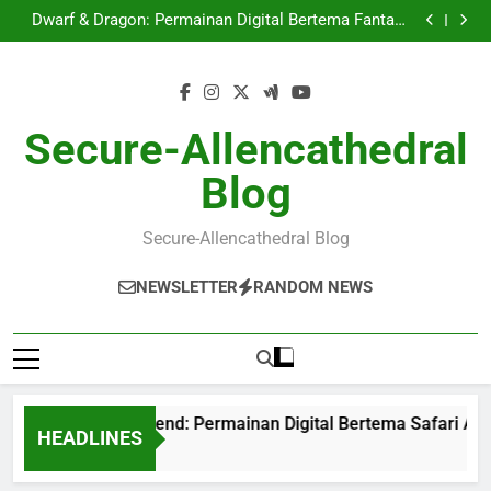
Crown of Fire: Permainan Digital Bertema Mahkota
Skip
Modern 2026
Api dengan Visual Epik, Teknologi Grafis Super
Dwarf & Dragon: Permainan Digital Bertema Fantasi
Modern Di 2026
to
Dunia Kurcaci dan Teknologi Visual Super Modern Di
Star Bounty Permainan Digital Bertema Perburuan
2026
Harta Antariksa Super Modern, dan Pengalaman
Savannah Legend: Permainan Digital Bertema Safari
content
Interaktif Di 2026
Afrika dengan Visual Eksotis Teknologi Super
Crown of Fire: Permainan Digital Bertema Mahkota
Modern 2026
Api dengan Visual Epik, Teknologi Grafis Super
Dwarf & Dragon: Permainan Digital Bertema Fantasi
Modern Di 2026
Dunia Kurcaci dan Teknologi Visual Super Modern Di
Star Bounty Permainan Digital Bertema Perburuan
Secure-Allencathedral
2026
Harta Antariksa Super Modern, dan Pengalaman
Interaktif Di 2026
Blog
Secure-Allencathedral Blog
NEWSLETTER
RANDOM NEWS
Savannah Legend: Permainan Digital Bertema Safari Afrik
HEADLINES
1 Hour Ago