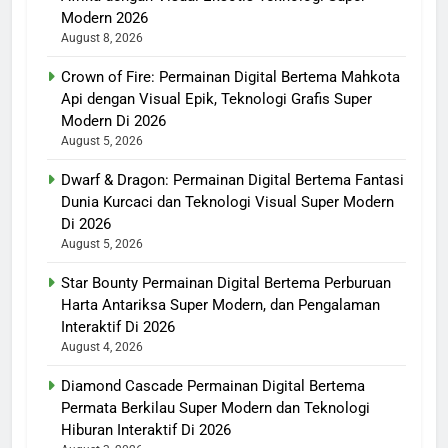
Modern 2026
August 8, 2026
Crown of Fire: Permainan Digital Bertema Mahkota
Api dengan Visual Epik, Teknologi Grafis Super
Modern Di 2026
August 5, 2026
Dwarf & Dragon: Permainan Digital Bertema Fantasi
Dunia Kurcaci dan Teknologi Visual Super Modern
Di 2026
August 5, 2026
Star Bounty Permainan Digital Bertema Perburuan
Harta Antariksa Super Modern, dan Pengalaman
Interaktif Di 2026
August 4, 2026
Diamond Cascade Permainan Digital Bertema
Permata Berkilau Super Modern dan Teknologi
Hiburan Interaktif Di 2026