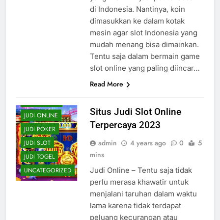
di Indonesia. Nantinya, koin
dimasukkan ke dalam kotak
mesin agar slot Indonesia yang
mudah menang bisa dimainkan.
Tentu saja dalam bermain game
slot online yang paling diincar…
Read More
JUDI BOLA
JUDI CASINO
Situs Judi Slot Online
JUDI ONLINE
Terpercaya 2023
JUDI POKER
admin
4 years ago
0
5
JUDI SLOT
mins
JUDI TOGEL
Judi Online – Tentu saja tidak
UNCATEGORIZED
perlu merasa khawatir untuk
menjalani taruhan dalam waktu
lama karena tidak terdapat
peluang kecurangan atau