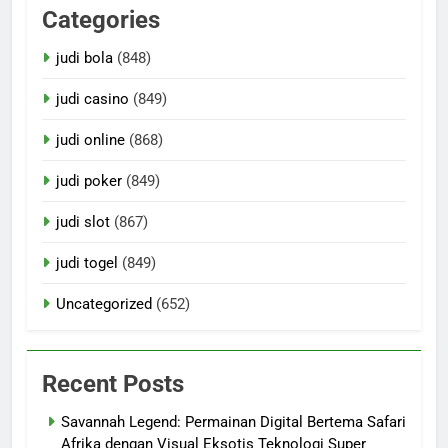
Categories
judi bola
(848)
judi casino
(849)
judi online
(868)
judi poker
(849)
judi slot
(867)
judi togel
(849)
Uncategorized
(652)
Recent Posts
Savannah Legend: Permainan Digital Bertema Safari
Afrika dengan Visual Eksotis Teknologi Super