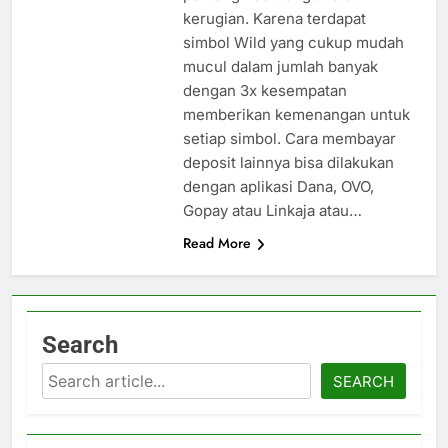
kerugian. Karena terdapat
simbol Wild yang cukup mudah
mucul dalam jumlah banyak
dengan 3x kesempatan
memberikan kemenangan untuk
setiap simbol. Cara membayar
deposit lainnya bisa dilakukan
dengan aplikasi Dana, OVO,
Gopay atau Linkaja atau…
Read More
Search
Search
SEARCH