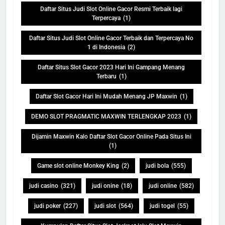
Daftar Situs Judi Slot Online Gacor Resmi Terbaik lagi
Terpercaya
(1)
Daftar Situs Judi Slot Online Gacor Terbaik dan Terpercaya No
1 di Indonesia
(2)
Daftar Situs Slot Gacor 2023 Hari Ini Gampang Menang
Terbaru
(1)
Daftar Slot Gacor Hari Ini Mudah Menang JP Maxwin
(1)
DEMO SLOT PRAGMATIC MAXWIN TERLENGKAP 2023
(1)
Dijamin Maxwin Kalo Daftar Slot Gacor Online Pada Situs Ini
(1)
Game slot online Monkey King
(2)
judi bola
(555)
judi casino
(321)
judi onine
(18)
judi online
(582)
judi poker
(227)
judi slot
(564)
judi togel
(55)