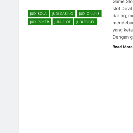
Game Slo
slot Devil
JUDI BOLA
JUDI CASINO
JUDI ONLINE
daring, m
JUDI POKER
JUDI SLOT
JUDI TOGEL
mendebar
yang keta
Dengan gr
Read More