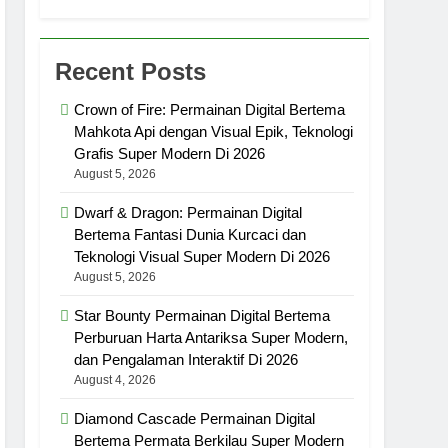
Recent Posts
Crown of Fire: Permainan Digital Bertema
Mahkota Api dengan Visual Epik, Teknologi
Grafis Super Modern Di 2026
August 5, 2026
Dwarf & Dragon: Permainan Digital
Bertema Fantasi Dunia Kurcaci dan
Teknologi Visual Super Modern Di 2026
August 5, 2026
Star Bounty Permainan Digital Bertema
Perburuan Harta Antariksa Super Modern,
dan Pengalaman Interaktif Di 2026
August 4, 2026
Diamond Cascade Permainan Digital
Bertema Permata Berkilau Super Modern