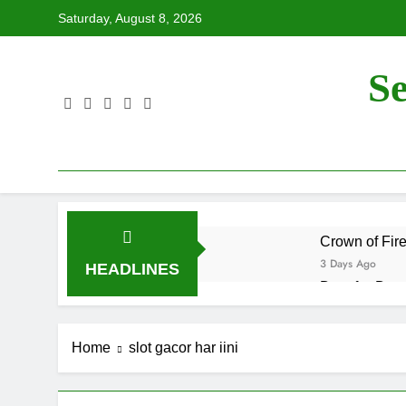
Skip
Saturday, August 8, 2026
to
content
Se
Crown of Fir
3 Days Ago
HEADLINES
Dwarf & Drag
3 Days Ago
Star Bounty 
Home
slot gacor har iini
4 Days Ago
Diamond Casc
2026