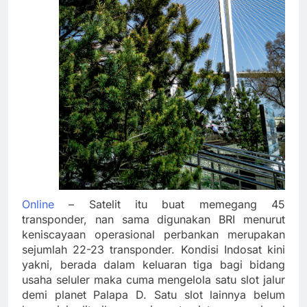
Online
– Satelit itu buat memegang 45
transponder, nan sama digunakan BRI menurut
keniscayaan operasional perbankan merupakan
sejumlah 22-23 transponder. Kondisi Indosat kini
yakni, berada dalam keluaran tiga bagi bidang
usaha seluler maka cuma mengelola satu slot jalur
demi planet Palapa D. Satu slot lainnya belum