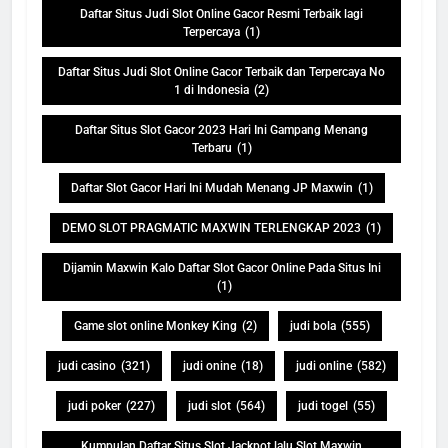
Daftar Situs Judi Slot Online Gacor Resmi Terbaik lagi
Terpercaya
(1)
Daftar Situs Judi Slot Online Gacor Terbaik dan Terpercaya No
1 di Indonesia
(2)
Daftar Situs Slot Gacor 2023 Hari Ini Gampang Menang
Terbaru
(1)
Daftar Slot Gacor Hari Ini Mudah Menang JP Maxwin
(1)
DEMO SLOT PRAGMATIC MAXWIN TERLENGKAP 2023
(1)
Dijamin Maxwin Kalo Daftar Slot Gacor Online Pada Situs Ini
(1)
Game slot online Monkey King
(2)
judi bola
(555)
judi casino
(321)
judi onine
(18)
judi online
(582)
judi poker
(227)
judi slot
(564)
judi togel
(55)
Kumpulan Daftar Situs Slot Jackpot lalu Slot Maxwin