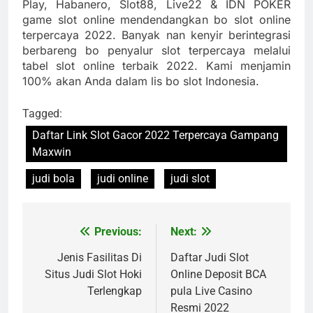
Play, Habanero, Slot88, Live22 & IDN POKER
game slot online mendendangkan bo slot online
terpercaya 2022. Banyak nan kenyir berintegrasi
berbareng bo penyalur slot terpercaya melalui
tabel slot online terbaik 2022. Kami menjamin
100% akan Anda dalam lis bo slot Indonesia.
Tagged:
Daftar Link Slot Gacor 2022 Terpercaya Gampang
Maxwin
judi bola
judi online
judi slot
Previous:
Next:
Post
navigation
Jenis Fasilitas Di
Daftar Judi Slot
Situs Judi Slot Hoki
Online Deposit BCA
Terlengkap
pula Live Casino
Resmi 2022