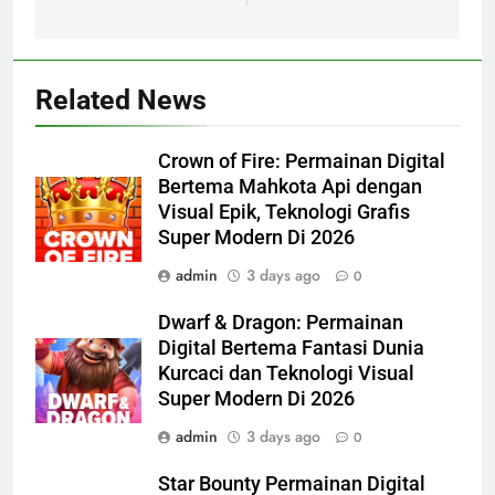
Related News
Crown of Fire: Permainan Digital
Bertema Mahkota Api dengan
Visual Epik, Teknologi Grafis
Super Modern Di 2026
admin
3 days ago
0
Dwarf & Dragon: Permainan
Digital Bertema Fantasi Dunia
Kurcaci dan Teknologi Visual
Super Modern Di 2026
admin
3 days ago
0
Star Bounty Permainan Digital