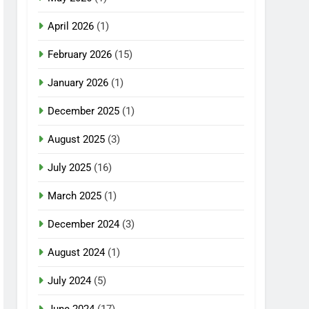
April 2026
(1)
February 2026
(15)
January 2026
(1)
December 2025
(1)
August 2025
(3)
July 2025
(16)
March 2025
(1)
December 2024
(3)
August 2024
(1)
July 2024
(5)