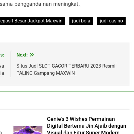
a-sama pengganda nan meningkat.
 Deposit Besar Jackpot Maxwin
judi bola
judi casino
s:
Next:
ya
Situs Judi SLOT GACOR TERBARU 2023 Resmi
ia
PALING Gampang MAXWIN
Genie’s 3 Wishes Permainan
Digital Bertema Jin Ajaib dengan
h,
Visual dan Fitur Super Modern