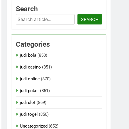
Search
Search
SEARCH
Categories
judi bola
(850)
judi casino
(851)
judi online
(870)
judi poker
(851)
judi slot
(869)
judi togel
(850)
Uncategorized
(652)