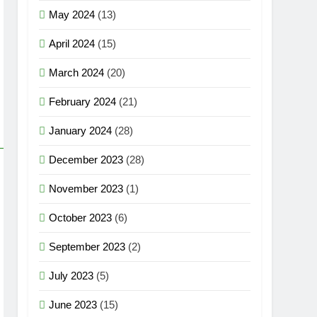
May 2024
(13)
April 2024
(15)
March 2024
(20)
February 2024
(21)
January 2024
(28)
December 2023
(28)
November 2023
(1)
October 2023
(6)
September 2023
(2)
July 2023
(5)
June 2023
(15)