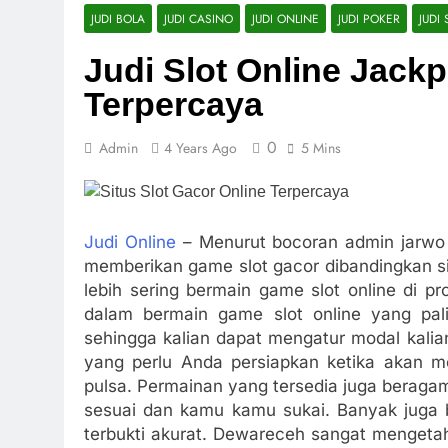
3 Days Ago
JUDI BOLA
JUDI CASINO
JUDI ONLINE
JUDI POKER
JUDI 
Pandemic Ris
2026
Judi Slot Online Jack
3 Days Ago
Terpercaya
The Dragon T
2026
3 Days Ago
0
Admin
4 Years Ago
5 Mins
Shark Bounty
4 Days Ago
Jungle Delig
2026
Judi Online
– Menurut bocoran admin jarwo b
4 Days Ago
memberikan game slot gacor dibandingkan sit
Zombie Blast
lebih sering bermain game slot online di p
5 Days Ago
dalam bermain game slot online yang pal
Dragon Hatch
sehingga kalian dapat mengatur modal kalia
1 Week Ago
yang perlu Anda persiapkan ketika akan mem
pulsa. Permainan yang tersedia juga beraga
sesuai dan kamu kamu sukai. Banyak juga 
terbukti akurat. Dewareceh sangat mengetah