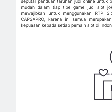
seputar panduan taruhan judi online untu
mudah dalam tiap tipe game judi slot jok
mewajibkan untuk menggunakan RTP Slot
CAPSAPRO, karena ini semua merupakan
kepuasan kepada setiap pemain slot di Indon