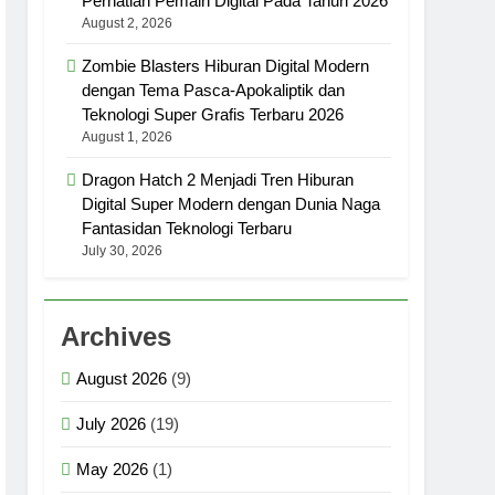
Perhatian Pemain Digital Pada Tahun 2026
August 2, 2026
Zombie Blasters Hiburan Digital Modern
dengan Tema Pasca-Apokaliptik dan
Teknologi Super Grafis Terbaru 2026
August 1, 2026
Dragon Hatch 2 Menjadi Tren Hiburan
Digital Super Modern dengan Dunia Naga
Fantasidan Teknologi Terbaru
July 30, 2026
Archives
August 2026
(9)
July 2026
(19)
May 2026
(1)