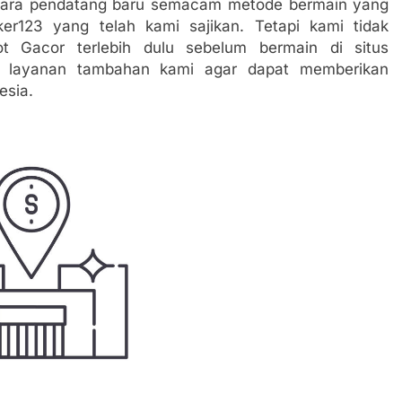
k para pendatang baru semacam metode bermain yang
er123 yang telah kami sajikan. Tetapi kami tidak
 Gacor terlebih dulu sebelum bermain di situs
 layanan tambahan kami agar dapat memberikan
esia.