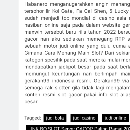
Habanero menganugerahkan angin menang m
tersohor lir Koi Gate, Fa Cai Shen, 5 Luc
sudah menjadi top mondial di casino asia 
nasiban online saja pada dalam website ger
maxwin tersebut baru rilis tahun 2022 ber
gacor nan aku sediakan memegang RTP seb
sebuah motor judi online yang dulu cuma a
Gimana Cara Menang Main Slot? Dari sekian
kategori spesifik pada saat mereka mulai m
mendapatkan jackpot besar pada saat berl
memungut keuntungan nan berlimpah main
gerakan99 indonesia resmi. Gerakan99 via s
semoga rak slotter gila tidak lagi mengala
konten resmi slot gacor pakai info slot al
besar.
Tagged:
judi bola
judi casino
judi online
LINK BO SLOT Server GACOR Paling Ramai 20