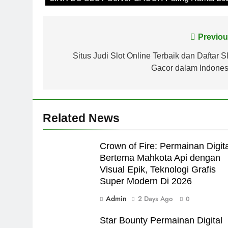
Post
Previou
navigation
Situs Judi Slot Online Terbaik dan Daftar Sl
Gacor dalam Indones
Related News
Crown of Fire: Permainan Digit
Bertema Mahkota Api dengan
Visual Epik, Teknologi Grafis
Super Modern Di 2026
Admin
2 Days Ago
0
Star Bounty Permainan Digital