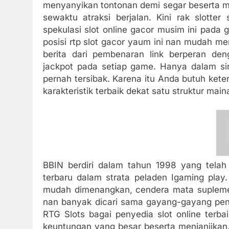
menyanyikan tontonan demi segar beserta me
sewaktu atraksi berjalan. Kini rak slotte
spekulasi slot online gacor musim ini pada 
posisi rtp slot gacor yaum ini nan mudah m
berita dari pembenaran link berperan de
jackpot pada setiap game. Hanya dalam sin
pernah tersibak. Karena itu Anda butuh kete
karakteristik terbaik dekat satu struktur mai
BBIN berdiri dalam tahun 1998 yang telah
terbaru dalam strata peladen Igaming play.
mudah dimenangkan, cendera mata suplemen
nan banyak dicari sama gayang-gayang penju
RTG Slots bagai penyedia slot online terba
keuntungan yang besar beserta menjanjikan. 