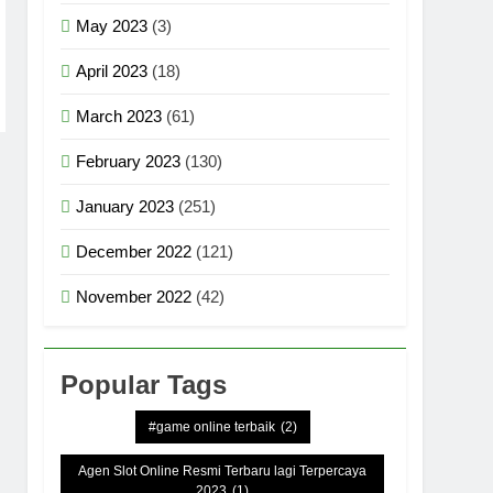
May 2023
(3)
April 2023
(18)
March 2023
(61)
February 2023
(130)
January 2023
(251)
December 2022
(121)
November 2022
(42)
Popular Tags
#game online terbaik
(2)
Agen Slot Online Resmi Terbaru lagi Terpercaya
2023
(1)