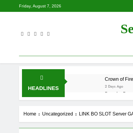
Skip
Friday, August 7, 2026
to
content
Se
Crown of Fir
2 Days Ago
HEADLINES
Dwarf & Drag
2 Days Ago
Star Bounty 
Home
Uncategorized
LINK BO SLOT Server G
3 Days Ago
Diamond Casc
2026