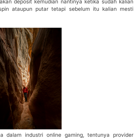
akan deposit kemudian nantinya ketika sudah kalian
in ataupun putar tetapi sebelum itu kalian mesti
a dalam industri online gaming, tentunya provider