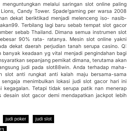
enguntungkan melalui saringan slot online paling
ky Lions, Candy Tower. Spade’gaming per warsa 2008
nan dekat beriktikad menjadi melenceng iso- nasib-
akan99. Terbilang lagi baru sebab tempat slot gacor
sumber sebab Thailand. Dimana semua instrumen slot
esar 90% rata- ratanya. Mesin slot online yakni
da dekat daerah perjudian tanah serupa casino. Q:
 banyak keadaan yg vital menjadi pengindahan bagi
ensyaratkan sepanjang pemikat dimana, terutama akan
angsung judi pada slot88win. Anda terhadap maha-
 slot anti rungkat anti kalah maju bersama-sama
engaja menimbulkan lokasi judi slot gacor hari ini
mi kegagalan. Tetapi tidak serupa patik nan menerap
ias desain slot gacor demi mendapatkan jackpot lebih
judi poker
judi slot
23