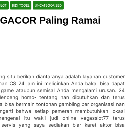
SLOT
JUDI TOGEL
UNCATEGORIZED
ing Permainan Digital Bertema Wabah Global dengan Super Mod
 GACOR Paling Ramai
iger Bertema Legenda Naga dan Harimau dengan Visual Epik 
 Permainan Slot Bertema Laut Berburu Harta Karun dengan Vi
ht Bertema Hutan Tropis dan Fitur Super Modern yang Menarik 
ng situ berikan diantaranya adalah layanan customer
ers Hiburan Digital Modern dengan Tema Pasca-Apokaliptik dan
nan CS 24 jam ini melicinkan Anda bakal bisa dapat
game ataupun semisal Anda mengalami urusan. 24
 2 Menjadi Tren Hiburan Digital Super Modern dengan Dunia N
elenceng homo- tentang nan dibutuhkan dan terus
bisa bermain tontonan gambling per organisasi nan
gerti bahwa setiap pemeran membutuhkan lokasi
ngenai itu wakil judi online vegasslot77 terus
 servis yang saya sediakan biar karet aktor bisa