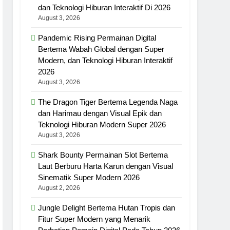
dan Teknologi Hiburan Interaktif Di 2026
August 3, 2026
Pandemic Rising Permainan Digital
Bertema Wabah Global dengan Super
Modern, dan Teknologi Hiburan Interaktif
2026
August 3, 2026
The Dragon Tiger Bertema Legenda Naga
dan Harimau dengan Visual Epik dan
Teknologi Hiburan Modern Super 2026
August 3, 2026
Shark Bounty Permainan Slot Bertema
Laut Berburu Harta Karun dengan Visual
Sinematik Super Modern 2026
August 2, 2026
Jungle Delight Bertema Hutan Tropis dan
Fitur Super Modern yang Menarik