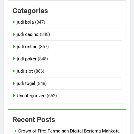
Categories
judi bola
(847)
judi casino
(848)
judi online
(867)
judi poker
(848)
judi slot
(866)
judi togel
(848)
Uncategorized
(652)
Recent Posts
Crown of Fire: Permainan Digital Bertema Mahkota