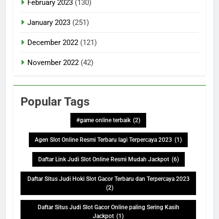
February 2023
(130)
January 2023
(251)
December 2022
(121)
November 2022
(42)
Popular Tags
#game online terbaik
(2)
Agen Slot Online Resmi Terbaru lagi Terpercaya 2023
(1)
Daftar Link Judi Slot Online Resmi Mudah Jackpot
(6)
Daftar Situs Judi Hoki Slot Gacor Terbaru dan Terpercaya 2023
(2)
Daftar Situs Judi Slot Gacor Online paling Sering Kasih
Jackpot
(1)