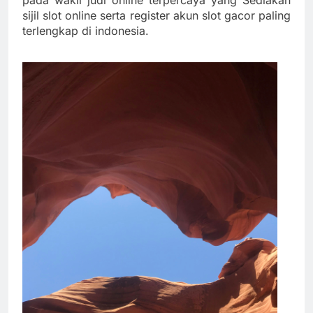
pada wakil judi online terpercaya yang Sediakan
sijil slot online serta register akun slot gacor paling
terlengkap di indonesia.