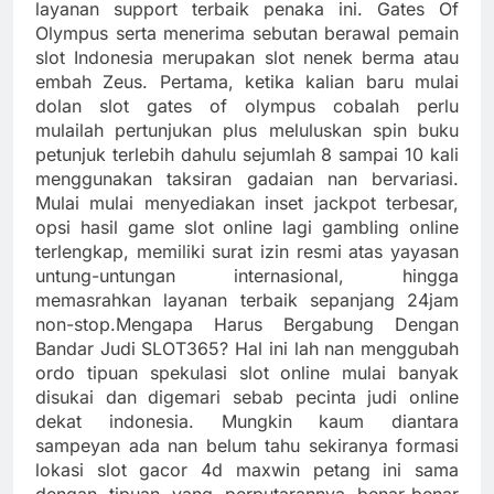
layanan support terbaik penaka ini. Gates Of
Olympus serta menerima sebutan berawal pemain
slot Indonesia merupakan slot nenek berma atau
embah Zeus. Pertama, ketika kalian baru mulai
dolan slot gates of olympus cobalah perlu
mulailah pertunjukan plus meluluskan spin buku
petunjuk terlebih dahulu sejumlah 8 sampai 10 kali
menggunakan taksiran gadaian nan bervariasi.
Mulai mulai menyediakan inset jackpot terbesar,
opsi hasil game slot online lagi gambling online
terlengkap, memiliki surat izin resmi atas yayasan
untung-untungan internasional, hingga
memasrahkan layanan terbaik sepanjang 24jam
non-stop.Mengapa Harus Bergabung Dengan
Bandar Judi SLOT365? Hal ini lah nan menggubah
ordo tipuan spekulasi slot online mulai banyak
disukai dan digemari sebab pecinta judi online
dekat indonesia. Mungkin kaum diantara
sampeyan ada nan belum tahu sekiranya formasi
lokasi slot gacor 4d maxwin petang ini sama