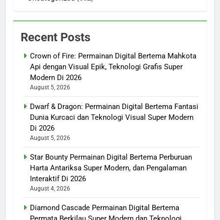
Recent Posts
Crown of Fire: Permainan Digital Bertema Mahkota
Api dengan Visual Epik, Teknologi Grafis Super
Modern Di 2026
August 5, 2026
Dwarf & Dragon: Permainan Digital Bertema Fantasi
Dunia Kurcaci dan Teknologi Visual Super Modern
Di 2026
August 5, 2026
Star Bounty Permainan Digital Bertema Perburuan
Harta Antariksa Super Modern, dan Pengalaman
Interaktif Di 2026
August 4, 2026
Diamond Cascade Permainan Digital Bertema
Permata Berkilau Super Modern dan Teknologi