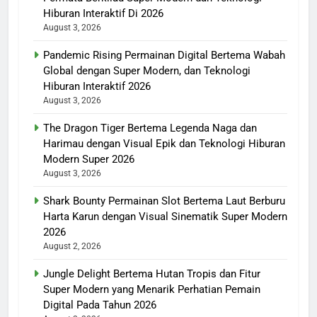
Hiburan Interaktif Di 2026
August 3, 2026
Pandemic Rising Permainan Digital Bertema Wabah
Global dengan Super Modern, dan Teknologi
Hiburan Interaktif 2026
August 3, 2026
The Dragon Tiger Bertema Legenda Naga dan
Harimau dengan Visual Epik dan Teknologi Hiburan
Modern Super 2026
August 3, 2026
Shark Bounty Permainan Slot Bertema Laut Berburu
Harta Karun dengan Visual Sinematik Super Modern
2026
August 2, 2026
Jungle Delight Bertema Hutan Tropis dan Fitur
Super Modern yang Menarik Perhatian Pemain
Digital Pada Tahun 2026