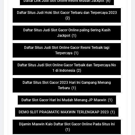
Daftar Link Judi Slot Online Resmi Mudah Jackpot
(6)
Daftar Situs Judi Hoki Slot Gacor Terbaru dan Terpercaya 2023
(2)
Daftar Situs Judi Slot Gacor Online paling Sering Kasih
Jackpot
(1)
Daftar Situs Judi Slot Online Gacor Resmi Terbaik lagi
Terpercaya
(1)
Daftar Situs Judi Slot Online Gacor Terbaik dan Terpercaya No
1 di Indonesia
(2)
Daftar Situs Slot Gacor 2023 Hari Ini Gampang Menang
Terbaru
(1)
Daftar Slot Gacor Hari Ini Mudah Menang JP Maxwin
(1)
DEMO SLOT PRAGMATIC MAXWIN TERLENGKAP 2023
(1)
Dijamin Maxwin Kalo Daftar Slot Gacor Online Pada Situs Ini
(1)