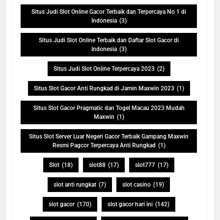
Situs Judi Slot Online Gacor Terbaik dan Terpercaya No 1 di
Indonesia
(3)
Situs Judi Slot Online Terbaik dan Daftar Slot Gacor di
Indonesia
(3)
Situs Judi Slot Online Terpercaya 2023
(2)
Situs Slot Gacor Anti Rungkad di Jamin Maxwin 2023
(1)
Situs Slot Gacor Pragmatic dan Togel Macau 2023 Mudah
Maxwin
(1)
Situs Slot Server Luar Negeri Gacor Terbaik Gampang Maxwin
Resmi Pagcor Terpercaya Anti Rungkad
(1)
Slot
(18)
slot88
(17)
slot777
(17)
slot anti rungkat
(7)
slot casino
(19)
slot gacor
(170)
slot gacor hari ini
(142)