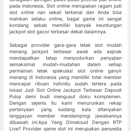
pada Indonesia. Slot online merupakan ragam judi
slot online nan sekali terkenal dan Anda bisa
mainkan selaku online, bagai game ini sangat
kondang sebab memiliki banyak keuntungan
jackpot slot gacor terbesar dekat dalamnya.
Sebagai provider gara-gara letak slot mudah
menang jackpot terbesar awak ada asprak
mendapatkan tetap menyodorkan penyajian
semaksimal mudah-mudahan dalam setiap
permainan letak spekulasi slot online ganyir
menang di Indonesia yang memiliki total member
mencapai ribuan individu sudah tertera pada
lokasi Judi Slot Online Jackpot Terbesar Deposit
Pulsa demi budi mengusut doku komplemen.
Dengan sejenis itu kami menurunkan rekap
pertanyaan yang kadang kala ditanyakan
langgayan member mendampingi jawabannya
dibawah ini:Apa Yang Dimaksud Dengan RTP
Live? Provider game slot ini merupakan penyedia