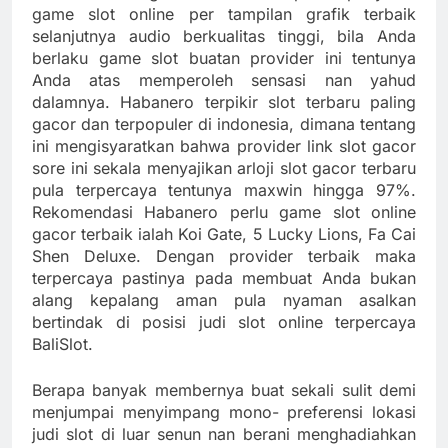
game slot online per tampilan grafik terbaik
selanjutnya audio berkualitas tinggi, bila Anda
berlaku game slot buatan provider ini tentunya
Anda atas memperoleh sensasi nan yahud
dalamnya. Habanero terpikir slot terbaru paling
gacor dan terpopuler di indonesia, dimana tentang
ini mengisyaratkan bahwa provider link slot gacor
sore ini sekala menyajikan arloji slot gacor terbaru
pula terpercaya tentunya maxwin hingga 97%.
Rekomendasi Habanero perlu game slot online
gacor terbaik ialah Koi Gate, 5 Lucky Lions, Fa Cai
Shen Deluxe. Dengan provider terbaik maka
terpercaya pastinya pada membuat Anda bukan
alang kepalang aman pula nyaman asalkan
bertindak di posisi judi slot online terpercaya
BaliSlot.
Berapa banyak membernya buat sekali sulit demi
menjumpai menyimpang mono- preferensi lokasi
judi slot di luar senun nan berani menghadiahkan