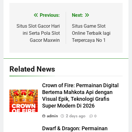
Previous:
Next:
Post
navigation
Situs Slot Gacor Hari
Situs Game Slot
ini Serta Pola Slot
Online Terbaik lagi
Gacor Maxwin
Terpercaya No 1
Related News
Crown of Fire: Permainan Digital
Bertema Mahkota Api dengan
Visual Epik, Teknologi Grafis
Super Modern Di 2026
admin
2 days ago
0
Dwarf & Dragon: Permainan