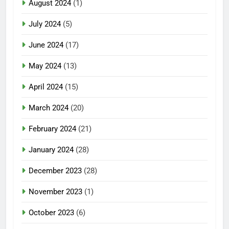
August 2024
(1)
July 2024
(5)
June 2024
(17)
May 2024
(13)
April 2024
(15)
March 2024
(20)
February 2024
(21)
January 2024
(28)
December 2023
(28)
November 2023
(1)
October 2023
(6)