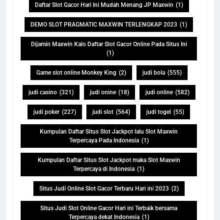
Daftar Slot Gacor Hari Ini Mudah Menang JP Maxwin
(1)
DEMO SLOT PRAGMATIC MAXWIN TERLENGKAP 2023
(1)
Dijamin Maxwin Kalo Daftar Slot Gacor Online Pada Situs Ini
(1)
Game slot online Monkey King
(2)
judi bola
(555)
judi casino
(321)
judi onine
(18)
judi online
(582)
judi poker
(227)
judi slot
(564)
judi togel
(55)
Kumpulan Daftar Situs Slot Jackpot lalu Slot Maxwin
Terpercaya Pada Indonesia
(1)
Kumpulan Daftar Situs Slot Jackpot maka Slot Maxwin
Terpercaya di Indonesia
(1)
Situs Judi Online Slot Gacor Terbaru Hari ini 2023
(2)
Situs Judi Slot Online Gacor Hari ini Terbaik bersama
Terpercaya dekat Indonesia
(1)