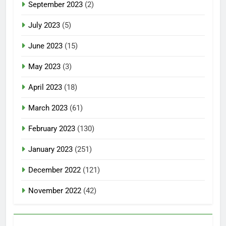
September 2023
(2)
July 2023
(5)
June 2023
(15)
May 2023
(3)
April 2023
(18)
March 2023
(61)
February 2023
(130)
January 2023
(251)
December 2022
(121)
November 2022
(42)