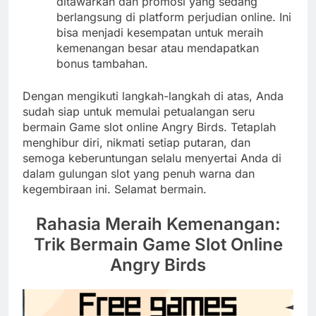
ditawarkan dan promosi yang sedang
berlangsung di platform perjudian online. Ini
bisa menjadi kesempatan untuk meraih
kemenangan besar atau mendapatkan
bonus tambahan.
Dengan mengikuti langkah-langkah di atas, Anda
sudah siap untuk memulai petualangan seru
bermain Game slot online Angry Birds. Tetaplah
menghibur diri, nikmati setiap putaran, dan
semoga keberuntungan selalu menyertai Anda di
dalam gulungan slot yang penuh warna dan
kegembiraan ini. Selamat bermain.
Rahasia Meraih Kemenangan:
Trik Bermain Game Slot Online
Angry Birds