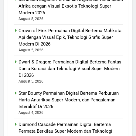
Afrika dengan Visual Eksotis Teknologi Super
Modern 2026
August 8, 2026
Crown of Fire: Permainan Digital Bertema Mahkota
Api dengan Visual Epik, Teknologi Grafis Super
Modern Di 2026
August 5, 2026
Dwarf & Dragon: Permainan Digital Bertema Fantasi
Dunia Kurcaci dan Teknologi Visual Super Modern
Di 2026
August 5, 2026
Star Bounty Permainan Digital Bertema Perburuan
Harta Antariksa Super Modern, dan Pengalaman
Interaktif Di 2026
August 4, 2026
Diamond Cascade Permainan Digital Bertema
Permata Berkilau Super Modern dan Teknologi