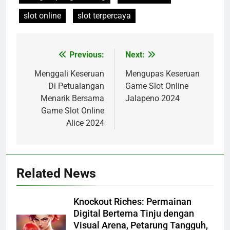
slot online
slot terpercaya
Previous:
Next:
Post
navigation
Menggali Keseruan
Mengupas Keseruan
Di Petualangan
Game Slot Online
Menarik Bersama
Jalapeno 2024
Game Slot Online
Alice 2024
Related News
Knockout Riches: Permainan
Digital Bertema Tinju dengan
Visual Arena, Petarung Tangguh,