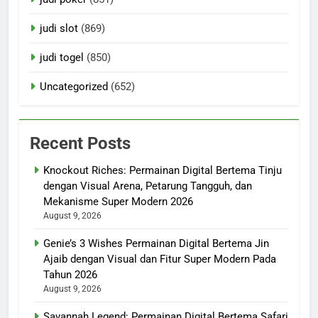
judi slot
(869)
judi togel
(850)
Uncategorized
(652)
Recent Posts
Knockout Riches: Permainan Digital Bertema Tinju
dengan Visual Arena, Petarung Tangguh, dan
Mekanisme Super Modern 2026
August 9, 2026
Genie’s 3 Wishes Permainan Digital Bertema Jin
Ajaib dengan Visual dan Fitur Super Modern Pada
Tahun 2026
August 9, 2026
Savannah Legend: Permainan Digital Bertema Safari