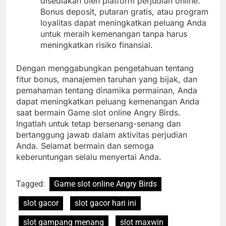
disediakan oleh platform perjudian online.
Bonus deposit, putaran gratis, atau program
loyalitas dapat meningkatkan peluang Anda
untuk meraih kemenangan tanpa harus
meningkatkan risiko finansial.
Dengan menggabungkan pengetahuan tentang
fitur bonus, manajemen taruhan yang bijak, dan
pemahaman tentang dinamika permainan, Anda
dapat meningkatkan peluang kemenangan Anda
saat bermain Game slot online Angry Birds.
Ingatlah untuk tetap bersenang-senang dan
bertanggung jawab dalam aktivitas perjudian
Anda. Selamat bermain dan semoga
keberuntungan selalu menyertai Anda.
Tagged:
Game slot online Angry Birds
slot gacor
slot gacor hari ini
slot gampang menang
slot maxwin