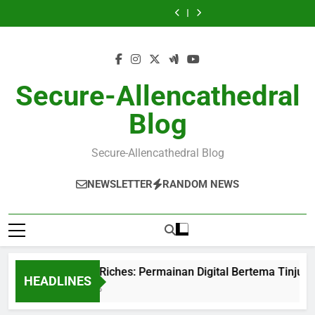
Crown of Fire:
Knockout Riches:
Skip
Api dengan Visual
dengan Visual
Bertema Jin Ajaib
Bertema Safari
Permainan Digital
Permainan Digital
Genie’s 3 Wishes
Savannah Legend:
Epik, Teknologi
Arena, Petarung
dengan Visual
Afrika dengan
Bertema Mahkota
Bertema Tinju
to
Permainan Digital
Permainan Digital
Crown of Fire:
Grafis Super
Tangguh, dan
dan Fitur Super
Visual Eksotis
Api dengan Visual
dengan Visual
Bertema Jin Ajaib
Bertema Safari
Permainan Digital
content
Modern Di 2026
Mekanisme Super
Modern Pada
Teknologi Super
Epik, Teknologi
Arena, Petarung
dengan Visual
Afrika dengan
Bertema Mahkota
Modern 2026
Tahun 2026
Modern 2026
Grafis Super
Tangguh, dan
dan Fitur Super
Visual Eksotis
Api dengan Visual
Modern Di 2026
Mekanisme Super
Modern Pada
Teknologi Super
Epik, Teknologi
Modern 2026
Tahun 2026
Modern 2026
Grafis Super
Secure-Allencathedral
Modern Di 2026
Blog
Secure-Allencathedral Blog
NEWSLETTER
RANDOM NEWS
Knockout Riches: Permainan Digital Bertema Tinju den
HEADLINES
12 Hours Ago