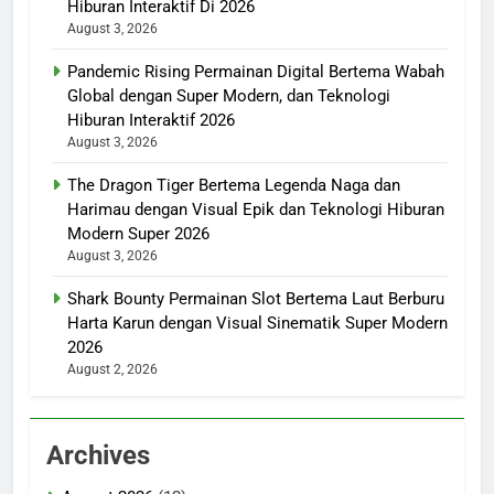
Hiburan Interaktif Di 2026
August 3, 2026
Pandemic Rising Permainan Digital Bertema Wabah
Global dengan Super Modern, dan Teknologi
Hiburan Interaktif 2026
August 3, 2026
The Dragon Tiger Bertema Legenda Naga dan
Harimau dengan Visual Epik dan Teknologi Hiburan
Modern Super 2026
August 3, 2026
Shark Bounty Permainan Slot Bertema Laut Berburu
Harta Karun dengan Visual Sinematik Super Modern
2026
August 2, 2026
Archives