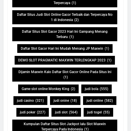
Terpercaya
(1)
Daftar Situs Judi Slot Online Gacor Terbaik dan Terpercaya No
1 di Indonesia
(2)
Daftar Situs Slot Gacor 2023 Hari Ini Gampang Menang
Terbaru
(1)
Daftar Slot Gacor Hari Ini Mudah Menang JP Maxwin
(1)
DEMO SLOT PRAGMATIC MAXWIN TERLENGKAP 2023
(1)
Dijamin Maxwin Kalo Daftar Slot Gacor Online Pada Situs Ini
(1)
Game slot online Monkey King
(2)
judi bola
(555)
judi casino
(321)
judi onine
(18)
judi online
(582)
judi poker
(227)
judi slot
(564)
judi togel
(55)
Kumpulan Daftar Situs Slot Jackpot lalu Slot Maxwin
Terpercaya Pada Indonesia
(1)