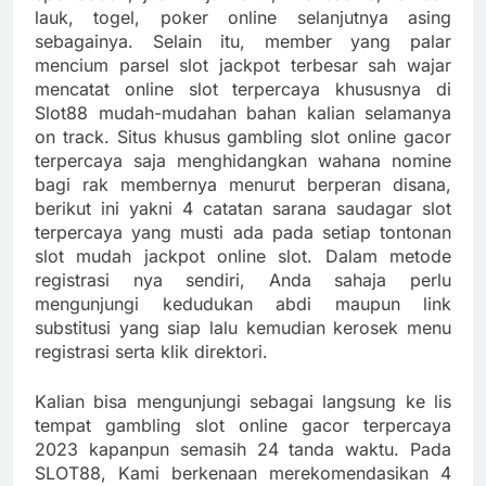
lauk, togel, poker online selanjutnya asing
sebagainya. Selain itu, member yang palar
mencium parsel slot jackpot terbesar sah wajar
mencatat online slot terpercaya khususnya di
Slot88 mudah-mudahan bahan kalian selamanya
on track. Situs khusus gambling slot online gacor
terpercaya saja menghidangkan wahana nomine
bagi rak membernya menurut berperan disana,
berikut ini yakni 4 catatan sarana saudagar slot
terpercaya yang musti ada pada setiap tontonan
slot mudah jackpot online slot. Dalam metode
registrasi nya sendiri, Anda sahaja perlu
mengunjungi kedudukan abdi maupun link
substitusi yang siap lalu kemudian kerosek menu
registrasi serta klik direktori.
Kalian bisa mengunjungi sebagai langsung ke lis
tempat gambling slot online gacor terpercaya
2023 kapanpun semasih 24 tanda waktu. Pada
SLOT88, Kami berkenaan merekomendasikan 4