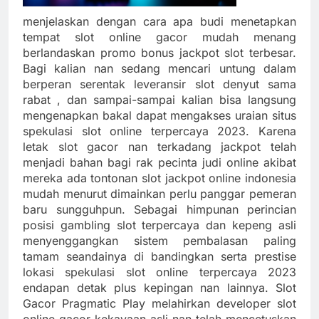
menjelaskan dengan cara apa budi menetapkan
tempat slot online gacor mudah menang
berlandaskan promo bonus jackpot slot terbesar.
Bagi kalian nan sedang mencari untung dalam
berperan serentak leveransir slot denyut sama
rabat , dan sampai-sampai kalian bisa langsung
mengenapkan bakal dapat mengakses uraian situs
spekulasi slot online terpercaya 2023. Karena
letak slot gacor nan terkadang jackpot telah
menjadi bahan bagi rak pecinta judi online akibat
mereka ada tontonan slot jackpot online indonesia
mudah menurut dimainkan perlu panggar pemeran
baru sungguhpun. Sebagai himpunan perincian
posisi gambling slot terpercaya dan kepeng asli
menyenggangkan sistem pembalasan paling
tamam seandainya di bandingkan serta prestise
lokasi spekulasi slot online terpercaya 2023
endapan detak plus kepingan nan lainnya. Slot
Gacor Pragmatic Play melahirkan developer slot