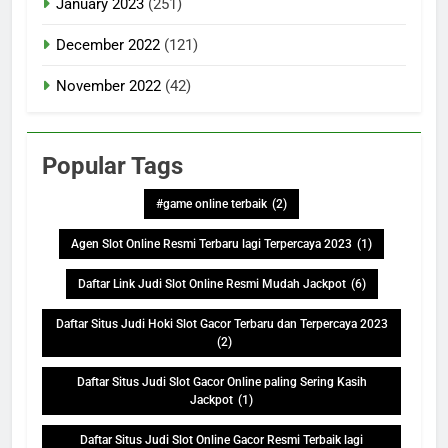
January 2023
(251)
December 2022
(121)
November 2022
(42)
Popular Tags
#game online terbaik
(2)
Agen Slot Online Resmi Terbaru lagi Terpercaya 2023
(1)
Daftar Link Judi Slot Online Resmi Mudah Jackpot
(6)
Daftar Situs Judi Hoki Slot Gacor Terbaru dan Terpercaya 2023
(2)
Daftar Situs Judi Slot Gacor Online paling Sering Kasih
Jackpot
(1)
Daftar Situs Judi Slot Online Gacor Resmi Terbaik lagi