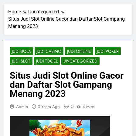
Home
Uncategorized
Situs Judi Slot Online Gacor dan Daftar Slot Gampang
Menang 2023
JUDI BOLA
JUDI CASINO
JUDI ONLINE
JUDI POKER
JUDI SLOT
JUDI TOGEL
UNCATEGORIZED
Situs Judi Slot Online Gacor
dan Daftar Slot Gampang
Menang 2023
0
Admin
3 Years Ago
4 Mins