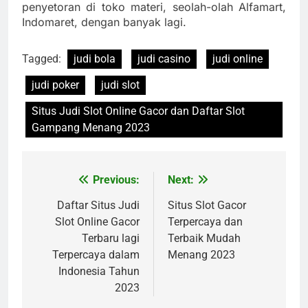
penyetoran di toko materi, seolah-olah Alfamart,
Indomaret, dengan banyak lagi.
Tagged:
judi bola
judi casino
judi online
judi poker
judi slot
Situs Judi Slot Online Gacor dan Daftar Slot
Gampang Menang 2023
Previous:
Next:
Post
navigation
Daftar Situs Judi
Situs Slot Gacor
Slot Online Gacor
Terpercaya dan
Terbaru lagi
Terbaik Mudah
Terpercaya dalam
Menang 2023
Indonesia Tahun
2023