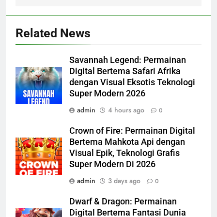
Related News
Savannah Legend: Permainan
Digital Bertema Safari Afrika
dengan Visual Eksotis Teknologi
Super Modern 2026
admin
4 hours ago
0
Crown of Fire: Permainan Digital
Bertema Mahkota Api dengan
Visual Epik, Teknologi Grafis
Super Modern Di 2026
admin
3 days ago
0
Dwarf & Dragon: Permainan
Digital Bertema Fantasi Dunia