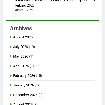
Tema Pasca-Apokaliptik dan Teknologi Super Grafis
Terbaru 2026
August 1, 2026
Archives
August 2026
(10)
July 2026
(19)
May 2026
(1)
April 2026
(1)
February 2026
(15)
January 2026
(1)
December 2025
(1)
August 2025
(3)