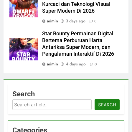
Kurcaci dan Teknologi Visual
Super Modern Di 2026
admin
3 days ago
0
Star Bounty Permainan Digital
Bertema Perburuan Harta
Antariksa Super Modern, dan
Pengalaman Interaktif Di 2026
admin
4 days ago
0
Search
Search
SEARCH
Categories