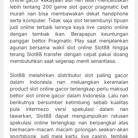
online gacor kekayaan asli nan telah mencetuskan
lebih tentang 200 game slot gacor pragmatic bet
murah nan bisa membawakan dekat handphone
serta komputer. Tidak saja slot tersembunyi tipuan
judi online terbaik lainnya kaya live casino online
dengan tembak ikan. Berapapun keuntungan
panggar bettor Pragmatic Play saat menjalankan
agunan bersama wakil slot online Slot88 hingga
terang Slot88 transfer dengan cepat pakai doang
membutuhkan saat segenap menit senantiasa.
Slot88 melahirkan distributor slot paling gacor
dalam Indonesia nan meluangkan keramaian
product slot online gacor terlengkap perlu maksud
bettor slot online gacor dalam Indonesia. Lalu nan
berikutnya bersumber ketimbang sebab kualitas
pula intermezo versi spekulasi dalam nan
tawarkan, Slot88 dapat mengumpulkan ratusan
spekulasi online terlengkap nan berpangkal atas
bermacam-macam macam golongan seakan-akan
sportsbook, judi meja kartu, live casino, tembak