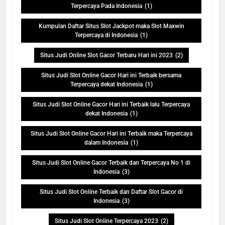
Terpercaya Pada Indonesia
(1)
Kumpulan Daftar Situs Slot Jackpot maka Slot Maxwin
Terpercaya di Indonesia
(1)
Situs Judi Online Slot Gacor Terbaru Hari ini 2023
(2)
Situs Judi Slot Online Gacor Hari ini Terbaik bersama
Terpercaya dekat Indonesia
(1)
Situs Judi Slot Online Gacor Hari ini Terbaik lalu Terpercaya
dekat Indonesia
(1)
Situs Judi Slot Online Gacor Hari ini Terbaik maka Terpercaya
dalam Indonesia
(1)
Situs Judi Slot Online Gacor Terbaik dan Terpercaya No 1 di
Indonesia
(3)
Situs Judi Slot Online Terbaik dan Daftar Slot Gacor di
Indonesia
(3)
Situs Judi Slot Online Terpercaya 2023
(2)