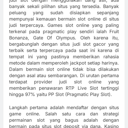
judi slot dengan menggunakan uang asli, ada
banyak sekali pilihan situs yang tersedia. Banyak
peluang yang sudah disiapkan sepanjang
mempunyai kemauan bermain slot online di situs
judi terpercaya. Games slot online yang paling
terkenal pada pragmatic play sendiri ialah Fruit
Bonanza, Gate Of Olympus. Oleh karena itu,
bergabunglah dengan situs judi slot gacor yang
terbaik serta terpercaya pada saat ini karena di
tempat ini yang pastinya memberikan rahasia
metode dalam memperoleh jackpot setiap harinya.
Dalam bermain slot online tidak bisa dilakukan
dengan asal atau sembarangan. Di urutan pertama
terdapat provider judi slot online yang
memberikan penawaran RTP Live Slot tertinggi
hingga 97% yaitu PP Slot (Pragmatic Play Slot).
Langkah pertama adalah mendaftar dengan situs
game online. Salah satu cara dan strategi
permainan slot yang bagus adalah dengan
bermain pada situs slot deposit via dana. Kasino