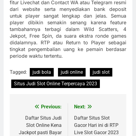
fitur Livechat dan Contact WA atau Telegram resmi
dari website serta menyediakan bank deposit
untuk player sangat lengkap dan jelas. Semua
player dibikin semakin senang karena feature
tambahannya terbagi dalam Wild Scatters, 4
Jekpot, Free Spin, da suara ekstra ronde games
didalamnya. RTP atau Return to Player sebagai
tingkat pengembalian uang ke pemain berdasar
periode waktu tertentu.
Tagged:
judi bola
judi online
judi slot
Situs Judi Slot Online Terpercaya 2023
Previous:
Next:
Post
navigation
Daftar Situs Judi
Daftar Situs Slot
Slot Online Kena
Gacor Hari ini di RTP
Jackpot pasti Bayar
Live Slot Gacor 2023