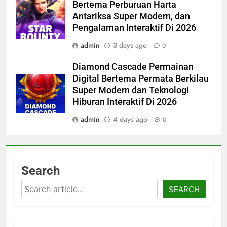
Bertema Perburuan Harta
Antariksa Super Modern, dan
Pengalaman Interaktif Di 2026
admin
3 days ago
0
Diamond Cascade Permainan
Digital Bertema Permata Berkilau
Super Modern dan Teknologi
Hiburan Interaktif Di 2026
admin
4 days ago
0
Search
Search
SEARCH