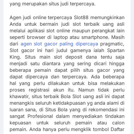
yang merupakan situs judi terpercaya.
Agen judi online terpercaya Slot88 memungkinkan
Anda untuk bermain judi slot terbaik uang asli
melalui aplikasi slot online maupun perangkat lain
seperti browser di laptop atau smartphone. Masih
dari
agen slot gacor paling dipercaya
pragmatic,
Slot gacor ini hari judul gamenya ialah Spartan
King. Situs main slot deposit dana tentu saja
menjadi satu diantara yang sering dicari hingga
beberapa pemain dapat pilih situs gacor yang
dapat dipercaya dan terpercaya. Ada beberapa
hal yang perlu dilakukan untuk bisa melakukan
proses registrasi akun itu. Namun tidak perlu
khawatir, situs terbaik Bola Slot uang asli ini dapat
menangkis seluruh ketidakpuasan yg anda alami di
luaran sana, di Situs Bola yang di rekomendasi ini
sangat Profesional dalam menyediakan tindakan
kepuasan untuk seluruh pemain atau calon
pemain. Anda hanya perlu mengklik tombol Daftar