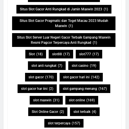
Situs Slot Gacor Anti Rungkad di Jamin Maxwin 2023
(1)
Situs Slot Gacor Pragmatic dan Togel Macau 2023 Mudah
Maxwin
(1)
Situs Slot Server Luar Negeri Gacor Terbaik Gampang Maxwin
Resmi Pagcor Terpercaya Anti Rungkad
(1)
Slot
(18)
slot88
(17)
slot777
(17)
slot anti rungkat
(7)
slot casino
(19)
slot gacor
(170)
slot gacor hari ini
(142)
slot gacor har iini
(2)
slot gampang menang
(167)
slot maxwin
(31)
slot online
(169)
Slot Online Gacor
(2)
slot terbaik
(4)
slot terpercaya
(157)