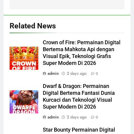
Related News
Crown of Fire: Permainan Digital
Bertema Mahkota Api dengan
Visual Epik, Teknologi Grafis
Super Modern Di 2026
admin
2 days ago
0
Dwarf & Dragon: Permainan
Digital Bertema Fantasi Dunia
Kurcaci dan Teknologi Visual
Super Modern Di 2026
admin
2 days ago
0
Star Bounty Permainan Digital