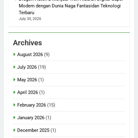
Modern dengan Dunia Naga Fantasidan Teknologi
Terbaru
July 30, 2026
Archives
August 2026
(9)
July 2026
(19)
May 2026
(1)
April 2026
(1)
February 2026
(15)
January 2026
(1)
December 2025
(1)