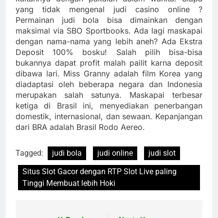
yang tidak mengenal judi casino online ?
Permainan judi bola bisa dimainkan dengan
maksimal via SBO Sportbooks. Ada lagi maskapai
dengan nama-nama yang lebih aneh? Ada Ekstra
Deposit 100% bosku! Salah pilih bisa-bisa
bukannya dapat profit malah pailit karna deposit
dibawa lari. Miss Granny adalah film Korea yang
diadaptasi oleh beberapa negara dan Indonesia
merupakan salah satunya. Maskapai terbesar
ketiga di Brasil ini, menyediakan penerbangan
domestik, internasional, dan sewaan. Kepanjangan
dari BRA adalah Brasil Rodo Aereo.
Tagged:
judi bola
judi online
judi slot
Situs Slot Gacor dengan RTP Slot Live paling
Tinggi Membuat lebih Hoki