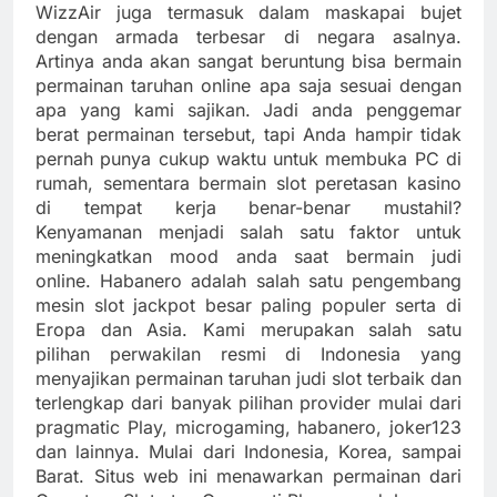
WizzAir juga termasuk dalam maskapai bujet
dengan armada terbesar di negara asalnya.
Artinya anda akan sangat beruntung bisa bermain
permainan taruhan online apa saja sesuai dengan
apa yang kami sajikan. Jadi anda penggemar
berat permainan tersebut, tapi Anda hampir tidak
pernah punya cukup waktu untuk membuka PC di
rumah, sementara bermain slot peretasan kasino
di tempat kerja benar-benar mustahil?
Kenyamanan menjadi salah satu faktor untuk
meningkatkan mood anda saat bermain judi
online. Habanero adalah salah satu pengembang
mesin slot jackpot besar paling populer serta di
Eropa dan Asia. Kami merupakan salah satu
pilihan perwakilan resmi di Indonesia yang
menyajikan permainan taruhan judi slot terbaik dan
terlengkap dari banyak pilihan provider mulai dari
pragmatic Play, microgaming, habanero, joker123
dan lainnya. Mulai dari Indonesia, Korea, sampai
Barat. Situs web ini menawarkan permainan dari