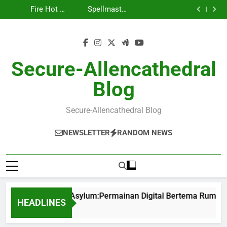
Out of the Woods:
Sunnydaze
Skip
Tarik Permainan
Rumah Sakit Jiwa
Mengenal Konsep
Bertema Sihir
Mengenal Konsep
Asylum:Permainan
Fire Hot 20
Spellmaster:
Digital Bertema
dengan Nuansa
Digital Permainan,
dengan Gameplay
dan Super Daya
Digital Bertema
to
Jackpot Play
Permainan Digital
Out of the Woods:
Alam Liar Di 2026
Super Horor
Fitur Super Moder
Fantasi dan Fitur
Tarik Permainan
Rumah Sakit Jiwa
Mengenal Konsep
Bertema Sihir
Mengenal Konsep
content
Psikologis 2026
Di Tahun 2026
Super Modern
Digital Bertema
dengan Nuansa
Digital Permainan,
dengan Gameplay
dan Super Daya
2026
Alam Liar Di 2026
Super Horor
Fitur Super Moder
Fantasi dan Fitur
Tarik Permainan
Psikologis 2026
Di Tahun 2026
Super Modern
Digital Bertema
2026
Alam Liar Di 2026
Secure-Allencathedral
Blog
Secure-Allencathedral Blog
NEWSLETTER
RANDOM NEWS
Sunnydaze Asylum:Permainan Digital Bertema Rumah Saki
HEADLINES
2 Hours Ago