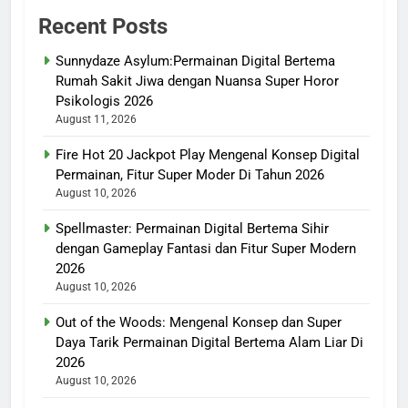
Recent Posts
Sunnydaze Asylum:Permainan Digital Bertema
Rumah Sakit Jiwa dengan Nuansa Super Horor
Psikologis 2026
August 11, 2026
Fire Hot 20 Jackpot Play Mengenal Konsep Digital
Permainan, Fitur Super Moder Di Tahun 2026
August 10, 2026
Spellmaster: Permainan Digital Bertema Sihir
dengan Gameplay Fantasi dan Fitur Super Modern
2026
August 10, 2026
Out of the Woods: Mengenal Konsep dan Super
Daya Tarik Permainan Digital Bertema Alam Liar Di
2026
August 10, 2026