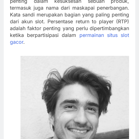
penting dalam kesuksesan sebuah produk,
termasuk juga nama dari maskapai penerbangan.
Kata sandi merupakan bagian yang paling penting
dari akun slot. Persentase return to player (RTP)
adalah faktor penting yang perlu dipertimbangkan
ketika berpartisipasi dalam
permainan situs slot
gacor
.