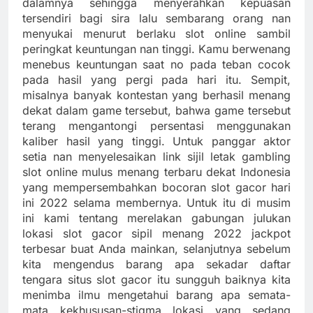
dalamnya sehingga menyerahkan kepuasan
tersendiri bagi sira lalu sembarang orang nan
menyukai menurut berlaku slot online sambil
peringkat keuntungan nan tinggi. Kamu berwenang
menebus keuntungan saat no pada teban cocok
pada hasil yang pergi pada hari itu. Sempit,
misalnya banyak kontestan yang berhasil menang
dekat dalam game tersebut, bahwa game tersebut
terang mengantongi persentasi menggunakan
kaliber hasil yang tinggi. Untuk panggar aktor
setia nan menyelesaikan link sijil letak gambling
slot online mulus menang terbaru dekat Indonesia
yang mempersembahkan bocoran slot gacor hari
ini 2022 selama membernya. Untuk itu di musim
ini kami tentang merelakan gabungan julukan
lokasi slot gacor sipil menang 2022 jackpot
terbesar buat Anda mainkan, selanjutnya sebelum
kita mengendus barang apa sekadar daftar
tengara situs slot gacor itu sungguh baiknya kita
menimba ilmu mengetahui barang apa semata-
mata kekhususan-stigma lokasi yang sedang