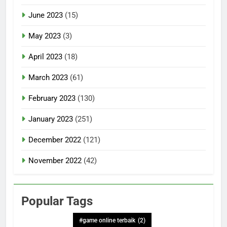
June 2023
(15)
May 2023
(3)
April 2023
(18)
March 2023
(61)
February 2023
(130)
January 2023
(251)
December 2022
(121)
November 2022
(42)
Popular Tags
#game online terbaik
(2)