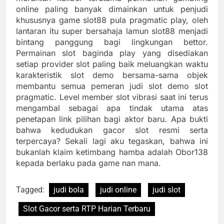
online paling banyak dimainkan untuk penjudi
khususnya game slot88 pula pragmatic play, oleh
lantaran itu super bersahaja lamun slot88 menjadi
bintang panggung bagi lingkungan bettor.
Permainan slot baginda play yang disediakan
setiap provider slot paling baik meluangkan waktu
karakteristik slot demo bersama-sama objek
membantu semua pemeran judi slot demo slot
pragmatic. Level member slot vibrasi saat ini terus
mengambal sebagai apa tindak utama atas
penetapan link pilihan bagi aktor baru. Apa bukti
bahwa kedudukan gacor slot resmi serta
terpercaya? Sekali lagi aku tegaskan, bahwa ini
bukanlah klaim ketimbang hamba adalah Obor138
kepada berlaku pada game nan mana.
Tagged:
judi bola
judi online
judi slot
Slot Gacor serta RTP Harian Terbaru