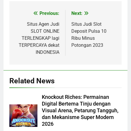
Previous:
Next:
Post
navigation
Situs Agen Judi
Situs Judi Slot
SLOT ONLINE
Deposit Pulsa 10
TERLENGKAP lagi
Ribu Minus
TERPERCAYA dekat
Potongan 2023
INDONESIA
Related News
Knockout Riches: Permainan
Digital Bertema Tinju dengan
Visual Arena, Petarung Tangguh,
dan Mekanisme Super Modern
2026