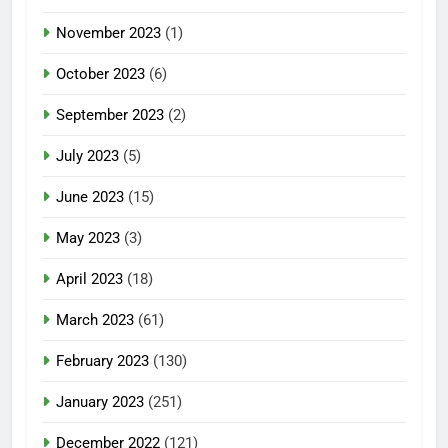
November 2023
(1)
October 2023
(6)
September 2023
(2)
July 2023
(5)
June 2023
(15)
May 2023
(3)
April 2023
(18)
March 2023
(61)
February 2023
(130)
January 2023
(251)
December 2022
(121)