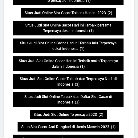
Terpercaya di Indonesia
(1)
Situs Judi Online Slot Gacor Terbaru Hari ini 2023
(2)
Situs Judi Slot Online Gacor Hari ini Terbaik bersama
Terpercaya dekat Indonesia
(1)
Situs Judi Slot Online Gacor Hari ini Terbaik lalu Terpercaya
dekat Indonesia
(1)
Situs Judi Slot Online Gacor Hari ini Terbaik maka Terpercaya
dalam Indonesia
(1)
Situs Judi Slot Online Gacor Terbaik dan Terpercaya No 1 di
Indonesia
(3)
Situs Judi Slot Online Terbaik dan Daftar Slot Gacor di
Indonesia
(3)
Situs Judi Slot Online Terpercaya 2023
(2)
Situs Slot Gacor Anti Rungkad di Jamin Maxwin 2023
(1)