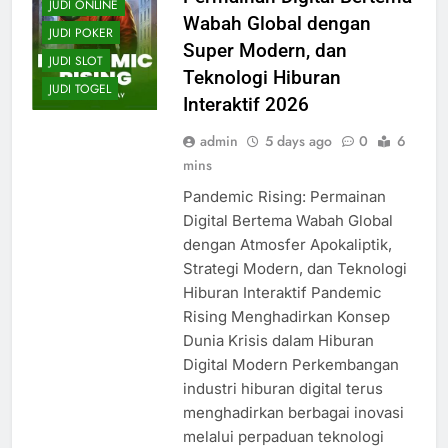
JUDI ONLINE
Wabah Global dengan
JUDI POKER
Super Modern, dan
JUDI SLOT
Teknologi Hiburan
JUDI TOGEL
Interaktif 2026
admin
5 days ago
0
6
mins
Pandemic Rising: Permainan
Digital Bertema Wabah Global
dengan Atmosfer Apokaliptik,
Strategi Modern, dan Teknologi
Hiburan Interaktif Pandemic
Rising Menghadirkan Konsep
Dunia Krisis dalam Hiburan
Digital Modern Perkembangan
industri hiburan digital terus
menghadirkan berbagai inovasi
melalui perpaduan teknologi