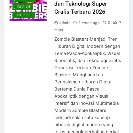
dan Teknologi Super
JUDI SLOT
Grafis Terbaru 2026
JUDI TOGEL
admin
1 week ago
0
7
mins
Zombie Blasters Menjadi Tren
Hiburan Digital Modern dengan
Tema Pasca-Apokaliptik, Visual
Sinematik, dan Teknologi Grafis
Generasi Terbaru Zombie
Blasters Menghadirkan
Pengalaman Hiburan Digital
Bertema Dunia Pasca-
Apokaliptik dengan Visual
Imersif dan Inovasi Multimedia
Modern Zombie Blasters
menjadi salah satu konsep
hiburan digital modern yang
terus menarik perhatian berkat