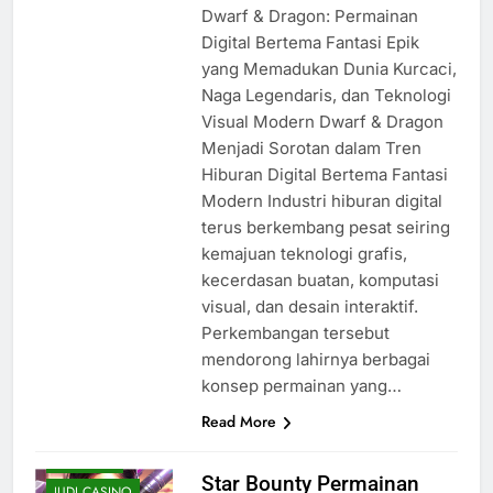
Dwarf & Dragon: Permainan
Digital Bertema Fantasi Epik
yang Memadukan Dunia Kurcaci,
Naga Legendaris, dan Teknologi
Visual Modern Dwarf & Dragon
Menjadi Sorotan dalam Tren
Hiburan Digital Bertema Fantasi
Modern Industri hiburan digital
terus berkembang pesat seiring
kemajuan teknologi grafis,
kecerdasan buatan, komputasi
visual, dan desain interaktif.
Perkembangan tersebut
mendorong lahirnya berbagai
konsep permainan yang…
Read More
JUDI BOLA
Star Bounty Permainan
JUDI CASINO