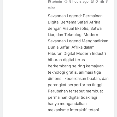
admin
8 hours ago
0
9
mins
Savannah Legend: Permainan
Digital Bertema Safari Afrika
dengan Visual Eksotis, Satwa
Liar, dan Teknologi Modern
Savannah Legend Menghadirkan
Dunia Safari Afrika dalam
Hiburan Digital Modern Industri
hiburan digital terus
berkembang seiring kemajuan
teknologi grafis, animasi tiga
dimensi, kecerdasan buatan, dan
perangkat berperforma tinggi.
Perubahan tersebut membuat
permainan digital tidak lagi
hanya mengandalkan
mekanisme interaktif, tetapi…