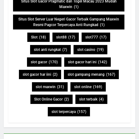
Situs Slot Gacor Pragmatic dan Togel Macau 2023 Mudah
Maxwin
(1)
Situs Slot Server Luar Negeri Gacor Terbaik Gampang Maxwin
Resmi Pagcor Terpercaya Anti Rungkad
(1)
Slot
(18)
slot88
(17)
slot777
(17)
slot anti rungkat
(7)
slot casino
(19)
slot gacor
(170)
slot gacor hari ini
(142)
slot gacor har iini
(2)
slot gampang menang
(167)
slot maxwin
(31)
slot online
(169)
Slot Online Gacor
(2)
slot terbaik
(4)
slot terpercaya
(157)