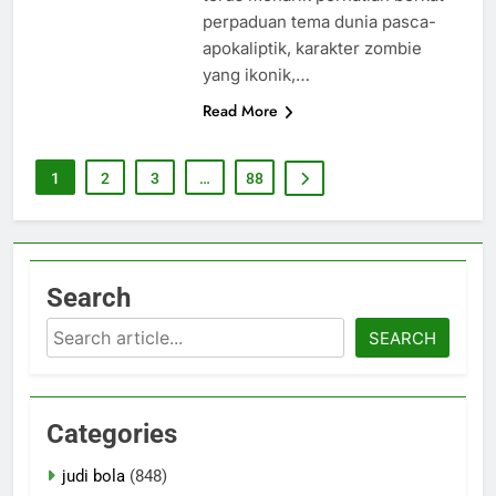
perpaduan tema dunia pasca-
apokaliptik, karakter zombie
yang ikonik,…
Read More
1
2
3
…
88
Search
Search
SEARCH
Categories
judi bola
(848)