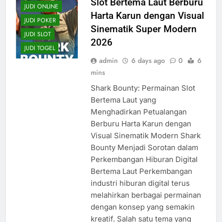
Slot Bertema Laut Berburu
JUDI ONLINE
Harta Karun dengan Visual
JUDI POKER
Sinematik Super Modern
JUDI SLOT
2026
JUDI TOGEL
admin
6 days ago
0
6
mins
Shark Bounty: Permainan Slot
Bertema Laut yang
Menghadirkan Petualangan
Berburu Harta Karun dengan
Visual Sinematik Modern Shark
Bounty Menjadi Sorotan dalam
Perkembangan Hiburan Digital
Bertema Laut Perkembangan
industri hiburan digital terus
melahirkan berbagai permainan
dengan konsep yang semakin
kreatif. Salah satu tema yang