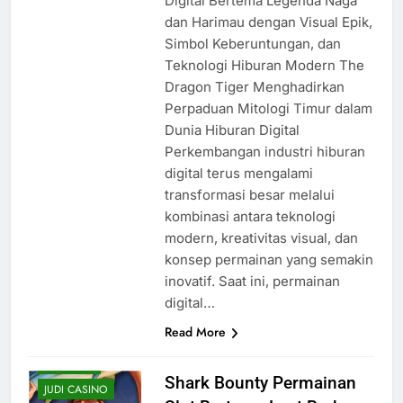
Digital Bertema Legenda Naga
dan Harimau dengan Visual Epik,
Simbol Keberuntungan, dan
Teknologi Hiburan Modern The
Dragon Tiger Menghadirkan
Perpaduan Mitologi Timur dalam
Dunia Hiburan Digital
Perkembangan industri hiburan
digital terus mengalami
transformasi besar melalui
kombinasi antara teknologi
modern, kreativitas visual, dan
konsep permainan yang semakin
inovatif. Saat ini, permainan
digital…
Read More
JUDI BOLA
Shark Bounty Permainan
JUDI CASINO